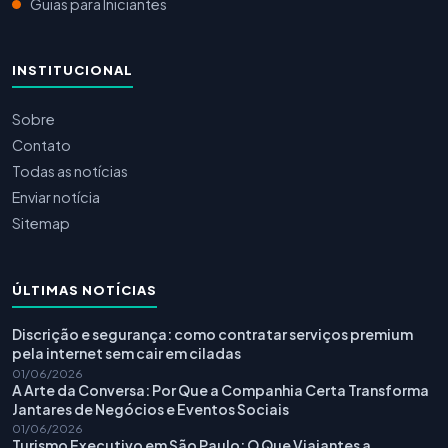
Guias para Iniciantes
INSTITUCIONAL
Sobre
Contato
Todas as notícias
Enviar notícia
Sitemap
ÚLTIMAS NOTÍCIAS
Discrição e segurança: como contratar serviços premium
pela internet sem cair em ciladas
01/06/2026
A Arte da Conversa: Por Que a Companhia Certa Transforma
Jantares de Negócios e Eventos Sociais
01/06/2026
Turismo Executivo em São Paulo: O Que Viajantes a